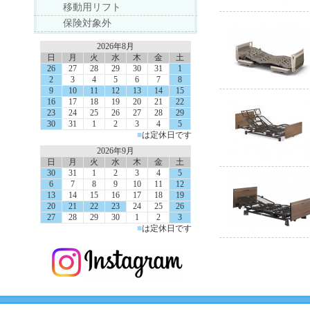
移動用リフト
保険対象外
2026年8月
日
月
火
水
木
金
土
26
27
28
29
30
31
1
2
3
4
5
6
7
8
9
10
11
12
13
14
15
16
17
18
19
20
21
22
23
24
25
26
27
28
29
30
31
1
2
3
4
5
■
は定休日です
2026年9月
日
月
火
水
木
金
土
30
31
1
2
3
4
5
6
7
8
9
10
11
12
13
14
15
16
17
18
19
20
21
22
23
24
25
26
27
28
29
30
1
2
3
■
は定休日です