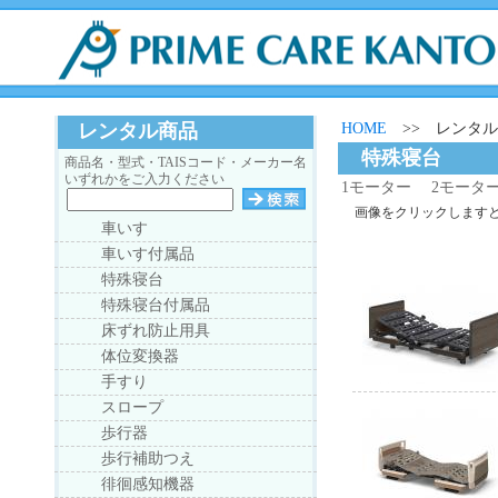
レンタル商品
HOME
>> レンタル
特殊寝台
商品名・型式・TAISコード・メーカー名
いずれかをご入力ください
1モーター
2モータ
画像をクリックしますと拡
車いす
車いす付属品
特殊寝台
特殊寝台付属品
床ずれ防止用具
体位変換器
手すり
スロープ
歩行器
歩行補助つえ
徘徊感知機器